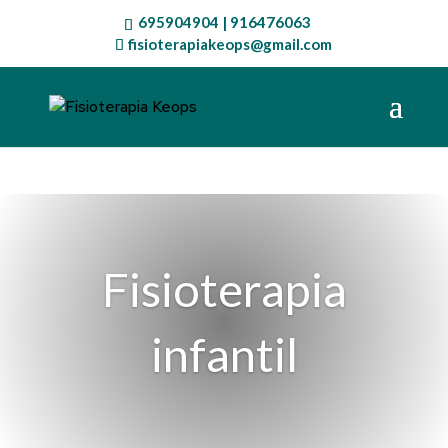
695904904
|
916476063
fisioterapiakeops@gmail.com
Fisioterapia
infantil