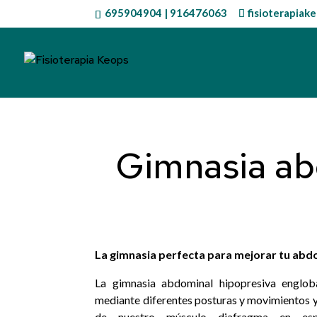
695904904
|
916476063
fisioterapia
Gimnasia ab
La gimnasia perfecta para mejorar tu ab
La gimnasia abdominal hipopresiva englob
mediante diferentes posturas y movimientos 
de nuestro músculo diafragma en espir