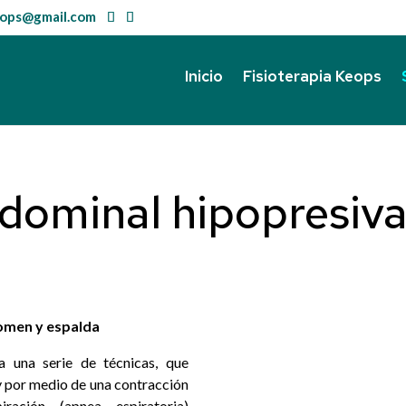
keops@gmail.com
Inicio
Fisioterapia Keops
dominal hipopresiva
domen y espalda
a una serie de técnicas, que
y por medio de una contracción
ación (apnea espiratoria)