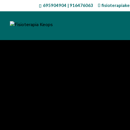
695904904
|
916476063
fisioterapia