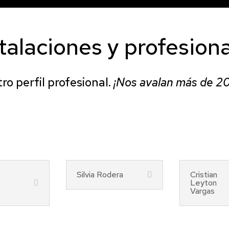
Fisioterapeuta mostoles, Madrid
talaciones y profesion
ro perfil profesional.
¡Nos avalan más de 2
Silvia Rodera
Cristian
Leyton
Vargas