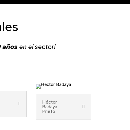
ales
0
años
en el sector!
Héctor
Badaya
Prieto